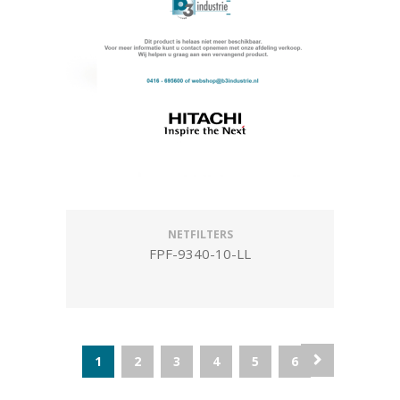
NETFILTERS
FPF-9340-10-LL
1
2
3
4
5
6