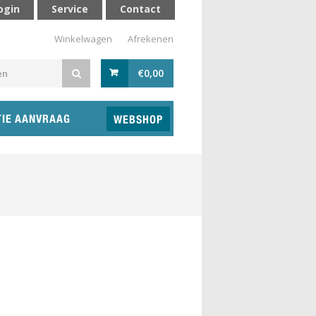
ogin
Service
Contact
Winkelwagen
Afrekenen
€
0,00
TIE AANVRAAG
WEBSHOP