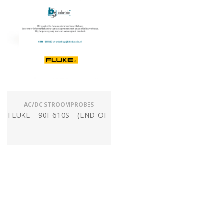
AC/DC STROOMPROBES
FLUKE – 90I-610S – (END-OF-
LIFE)