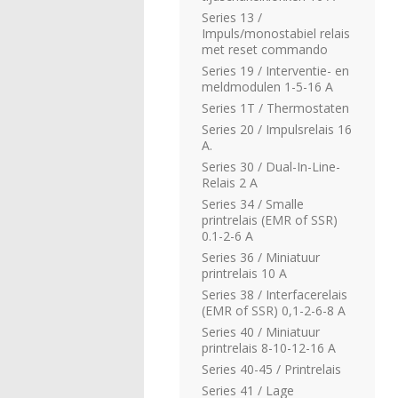
Series 13 /
Impuls/monostabiel relais
met reset commando
Series 19 / Interventie- en
meldmodulen 1-5-16 A
Series 1T / Thermostaten
Series 20 / Impulsrelais 16
A.
Series 30 / Dual-In-Line-
Relais 2 A
Series 34 / Smalle
printrelais (EMR of SSR)
0.1-2-6 A
Series 36 / Miniatuur
printrelais 10 A
Series 38 / Interfacerelais
(EMR of SSR) 0,1-2-6-8 A
Series 40 / Miniatuur
printrelais 8-10-12-16 A
Series 40-45 / Printrelais
Series 41 / Lage