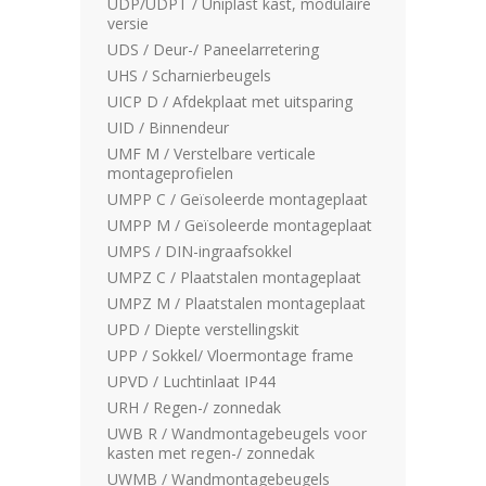
UDP/UDPT / Uniplast kast, modulaire
versie
UDS / Deur-/ Paneelarretering
UHS / Scharnierbeugels
UICP D / Afdekplaat met uitsparing
UID / Binnendeur
UMF M / Verstelbare verticale
montageprofielen
UMPP C / Geïsoleerde montageplaat
UMPP M / Geïsoleerde montageplaat
UMPS / DIN-ingraafsokkel
UMPZ C / Plaatstalen montageplaat
UMPZ M / Plaatstalen montageplaat
UPD / Diepte verstellingskit
UPP / Sokkel/ Vloermontage frame
UPVD / Luchtinlaat IP44
URH / Regen-/ zonnedak
UWB R / Wandmontagebeugels voor
kasten met regen-/ zonnedak
UWMB / Wandmontagebeugels