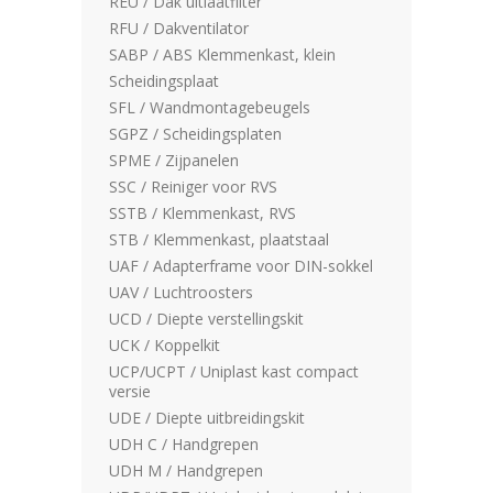
REU / Dak uitlaatfilter
RFU / Dakventilator
SABP / ABS Klemmenkast, klein
Scheidingsplaat
SFL / Wandmontagebeugels
SGPZ / Scheidingsplaten
SPME / Zijpanelen
SSC / Reiniger voor RVS
SSTB / Klemmenkast, RVS
STB / Klemmenkast, plaatstaal
UAF / Adapterframe voor DIN-sokkel
UAV / Luchtroosters
UCD / Diepte verstellingskit
UCK / Koppelkit
UCP/UCPT / Uniplast kast compact
versie
UDE / Diepte uitbreidingskit
UDH C / Handgrepen
UDH M / Handgrepen