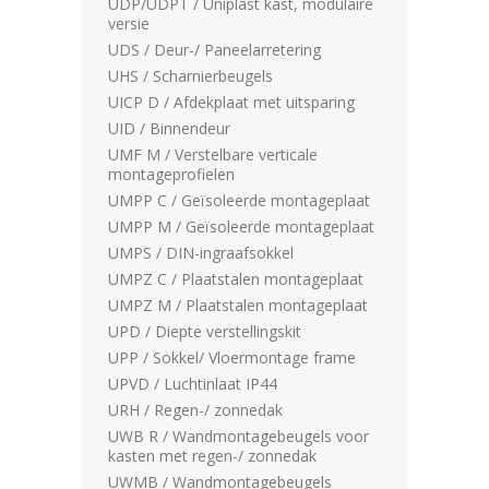
UDP/UDPT / Uniplast kast, modulaire
versie
UDS / Deur-/ Paneelarretering
UHS / Scharnierbeugels
UICP D / Afdekplaat met uitsparing
UID / Binnendeur
UMF M / Verstelbare verticale
montageprofielen
UMPP C / Geïsoleerde montageplaat
UMPP M / Geïsoleerde montageplaat
UMPS / DIN-ingraafsokkel
UMPZ C / Plaatstalen montageplaat
UMPZ M / Plaatstalen montageplaat
UPD / Diepte verstellingskit
UPP / Sokkel/ Vloermontage frame
UPVD / Luchtinlaat IP44
URH / Regen-/ zonnedak
UWB R / Wandmontagebeugels voor
kasten met regen-/ zonnedak
UWMB / Wandmontagebeugels