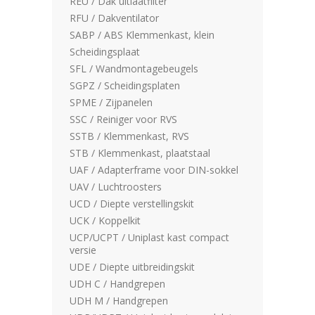
REU / Dak uitlaatfilter
RFU / Dakventilator
SABP / ABS Klemmenkast, klein
Scheidingsplaat
SFL / Wandmontagebeugels
SGPZ / Scheidingsplaten
SPME / Zijpanelen
SSC / Reiniger voor RVS
SSTB / Klemmenkast, RVS
STB / Klemmenkast, plaatstaal
UAF / Adapterframe voor DIN-sokkel
UAV / Luchtroosters
UCD / Diepte verstellingskit
UCK / Koppelkit
UCP/UCPT / Uniplast kast compact
versie
UDE / Diepte uitbreidingskit
UDH C / Handgrepen
UDH M / Handgrepen