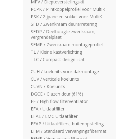
MPV / Diepteverstellingskit
PCPK / Plintkoppelprofiel voor MultiK
PSK / Zijpanelen sokkel voor MultiK
SFD / Zwenkraam deurarretering
SFDP / Deelhoogte zwenkraam,
vergrendelplaat
SFMP / Zwenkraam montageprofiel
TL / Kleine kastverlichting
TLC / Compact design licht
CUH / koelunits voor dakmontage
CUV / verticale koelunits
CUVN / Koelunits
DGCE / Glazen deur (61%)
EF / High flow filterventilator
EFA / Uitlaatfilter
EFAE / EMC Uitlaatfilter
EFAP / Uitlaatfilters, buitenopstelling
EFM / Standaard vervangingsfiltermat
EFMP / Vervangingsfiltermat