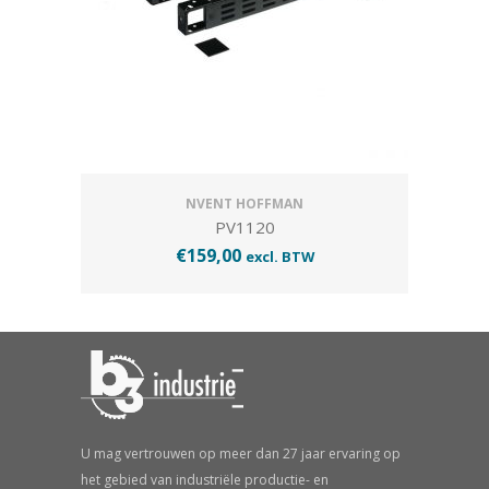
NVENT HOFFMAN
PV1120
€
159,00
excl. BTW
U mag vertrouwen op meer dan 27 jaar ervaring op
het gebied van industriële productie- en