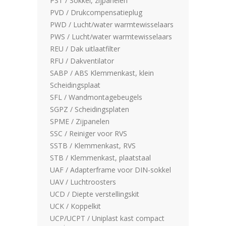
PST / Sokkel, zijpanelen
PVD / Drukcompensatieplug
PWD / Lucht/water warmtewisselaars
PWS / Lucht/water warmtewisselaars
REU / Dak uitlaatfilter
RFU / Dakventilator
SABP / ABS Klemmenkast, klein
Scheidingsplaat
SFL / Wandmontagebeugels
SGPZ / Scheidingsplaten
SPME / Zijpanelen
SSC / Reiniger voor RVS
SSTB / Klemmenkast, RVS
STB / Klemmenkast, plaatstaal
UAF / Adapterframe voor DIN-sokkel
UAV / Luchtroosters
UCD / Diepte verstellingskit
UCK / Koppelkit
UCP/UCPT / Uniplast kast compact