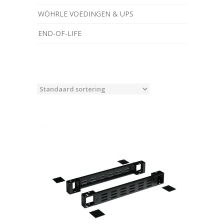
WÖHRLE VOEDINGEN & UPS
­END-OF-LIFE