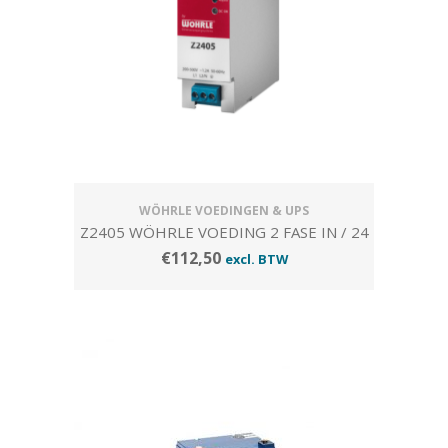
WÖHRLE VOEDINGEN & UPS
Z2405 WÖHRLE VOEDING 2 FASE IN / 24
VDC -5 AMP. UIT
€
112,50
excl. BTW