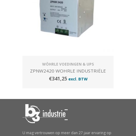
WÖHRLE VOEDINGEN & UPS
ZPNW2420 WOHRLE INDUSTRIËLE
VOEDING; PRIM. 2X 180~550 VAC / SEC.
€
341,25
excl. BTW
24~29 VDC – 20 A
U mag vertrouwen op meer dan 27 jaar ervaring op