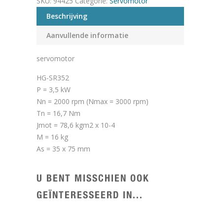
SKU:
94425
Categorie:
Servomotor
Beschrijving
Aanvullende informatie
servomotor
HG-SR352
P = 3,5 kW
Nn = 2000 rpm (Nmax = 3000 rpm)
Tn = 16,7 Nm
Jmot = 78,6 kgm2 x 10-4
M = 16 kg
As = 35 x 75 mm
U BENT MISSCHIEN OOK
GEÏNTERESSEERD IN...