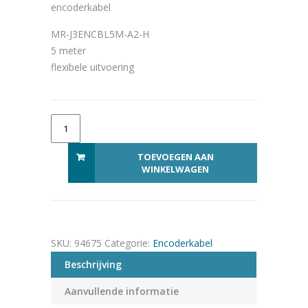
encoderkabel
MR-J3ENCBL5M-A2-H
5 meter
flexibele uitvoering
MR-J3ENCBL5M-A2-H aantal
Alternative:
TOEVOEGEN AAN
WINKELWAGEN
SKU:
94675
Categorie:
Encoderkabel
Beschrijving
Aanvullende informatie