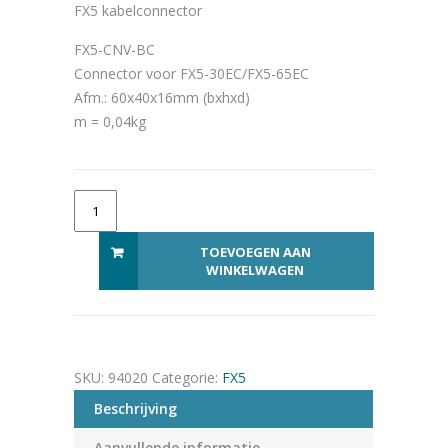
FX5 kabelconnector
FX5-CNV-BC
Connector voor FX5-30EC/FX5-65EC
Afm.: 60x40x16mm (bxhxd)
m = 0,04kg
FX5-CNV-BC aantal
Alternative:
TOEVOEGEN AAN
WINKELWAGEN
SKU:
94020
Categorie:
FX5
Beschrijving
Aanvullende informatie