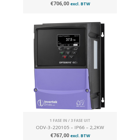
€
706,00
excl. BTW
1 FASE IN / 3 FASE UIT
ODV-3-220105 – IP66 – 2,2KW
€
767,00
excl. BTW