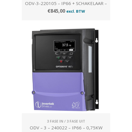
ODV-3-220105 – IP66 + SCHAKELAAR –
2,2KW
€
845,00
excl. BTW
3 FASE IN / 3 FASE UIT
ODV – 3 – 240022 – IP66 – 0,75KW