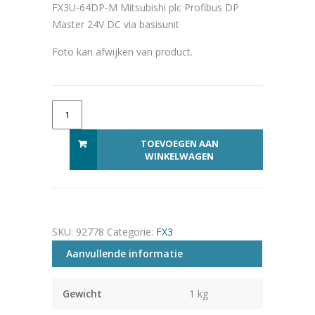
FX3U-64DP-M Mitsubishi plc Profibus DP
Master 24V DC via basisunit
Foto kan afwijken van product.
FX3U-64DP-M aantal
Alternative:
TOEVOEGEN AAN
WINKELWAGEN
SKU:
92778
Categorie:
FX3
Aanvullende informatie
Gewicht
1 kg