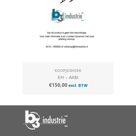
KOOPJESHOEK
EH – AX8I
€
150,00
excl. BTW