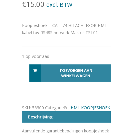
€
15,00
excl. BTW
Koopjeshoek – CA – 74 HITACHI EXOR HMI
kabel tbv RS485 netwerk Master-TSI-01
1 op voorraad
CA - 74 HITACHI EXOR HMI kabel tbv RS485 netwerk Mast
Alternative:
TOEVOEGEN AAN
WINKELWAGEN
SKU:
56300
Categorieën:
HMI
,
KOOPJESHOEK
Beschrijving
Aanvullende garantiebepalingen koopjeshoek