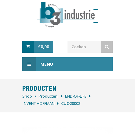
€
0,00
MENU
PRODUCTEN
Shop
Producten
­END-OF-LIFE
NVENT HOFFMAN
CUO20002