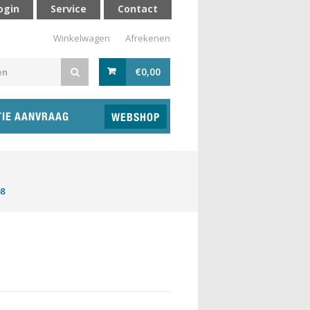
ogin
Service
Contact
Winkelwagen
Afrekenen
€
0,00
TIE AANVRAAG
WEBSHOP
8