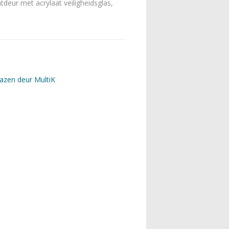
eur met acrylaat veiligheidsglas,
azen deur MultiK