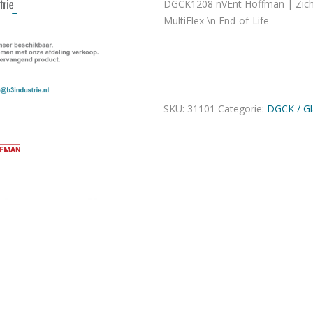
DGCK1208 nVEnt Hoffman | Zichtd
MultiFlex \n End-of-Life
SKU:
31101
Categorie:
DGCK / Gl