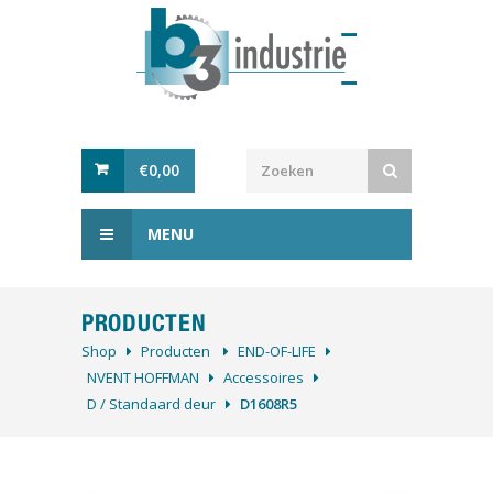
€
0,00
MENU
PRODUCTEN
Shop
Producten
­END-OF-LIFE
NVENT HOFFMAN
Accessoires
D / Standaard deur
D1608R5