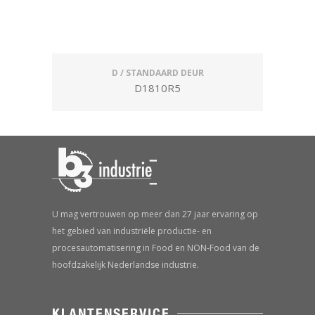
D / STANDAARD DEUR
D1810R5
U mag vertrouwen op meer dan 27 jaar ervaring op
het gebied van industriële productie- en
procesautomatisering in Food en NON-Food van de
hoofdzakelijk Nederlandse industrie.
KLANTENSERVICE