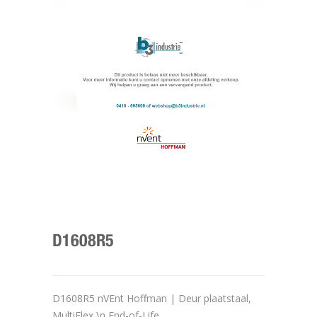
D1608R5
D1608R5 nVEnt Hoffman | Deur plaatstaal,
MultiFlex \n End-of-Life