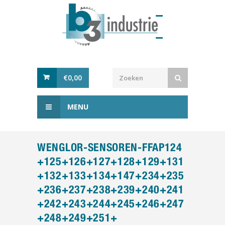
€
0,00
MENU
WENGLOR-SENSOREN-FFAP124
+125+126+127+128+129+131
+132+133+134+147+234+235
+236+237+238+239+240+241
+242+243+244+245+246+247
+248+249+251+