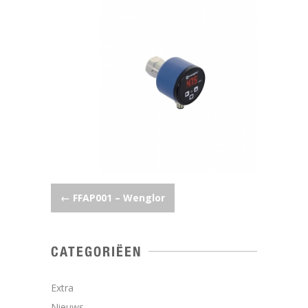
POST NAVIGATION
←
FFAP001 – Wenglor
CATEGORIËEN
Extra
Nieuws