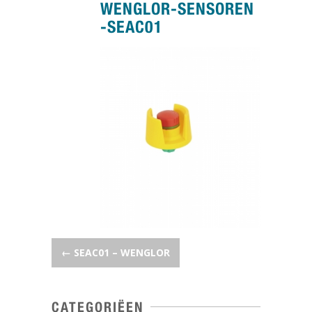
WENGLOR-SENSOREN
-SEAC01
POST NAVIGATION
←
SEAC01 – WENGLOR
CATEGORIËEN