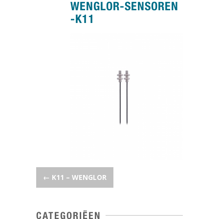
WENGLOR-SENSOREN
-K11
POST NAVIGATION
←
K11 – WENGLOR
CATEGORIËEN