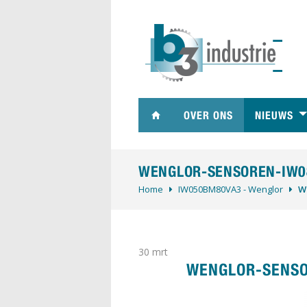
OVER ONS
NIEUWS
WENGLOR-SENSOREN-IW0
Home
IW050BM80VA3 - Wenglor
W
30
mrt
WENGLOR-SENSO