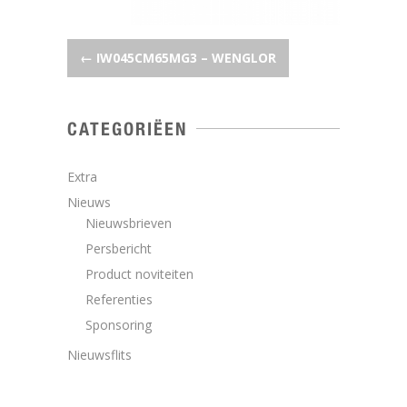
POST NAVIGATION
←
IW045CM65MG3 – WENGLOR
CATEGORIËEN
Extra
Nieuws
Nieuwsbrieven
Persbericht
Product noviteiten
Referenties
Sponsoring
Nieuwsflits