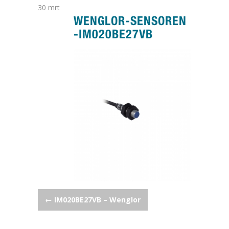
30
mrt
WENGLOR-SENSOREN
-IM020BE27VB
POST NAVIGATION
←
IM020BE27VB – Wenglor