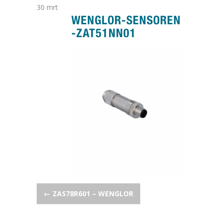
30
mrt
WENGLOR-SENSOREN
-ZAT51NN01
POST NAVIGATION
←
ZAS78R601 – WENGLOR