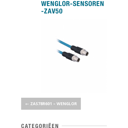
WENGLOR-SENSOREN
-ZAV50
POST NAVIGATION
←
ZAS78R601 – WENGLOR
CATEGORIËEN