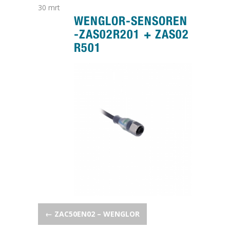
30
mrt
WENGLOR-SENSOREN
-ZAS02R201 + ZAS02
R501
POST NAVIGATION
←
ZAC50EN02 – WENGLOR