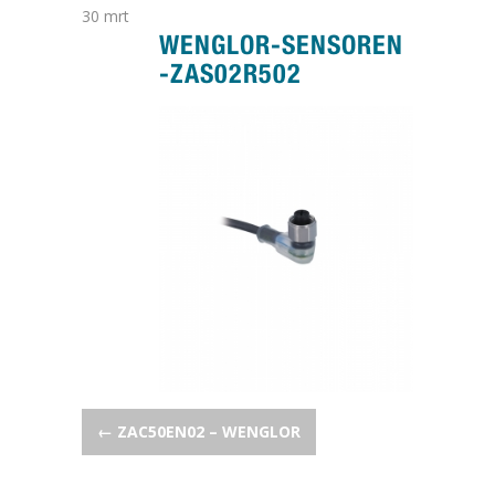
30
mrt
WENGLOR-SENSOREN
-ZAS02R502
POST NAVIGATION
←
ZAC50EN02 – WENGLOR