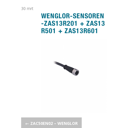
30
mrt
WENGLOR-SENSOREN
-ZAS13R201 + ZAS13
R501 + ZAS13R601
POST NAVIGATION
←
ZAC50EN02 – WENGLOR