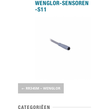
WENGLOR-SENSOREN
-S11
POST NAVIGATION
←
RR34SM – WENGLOR
CATEGORIËEN