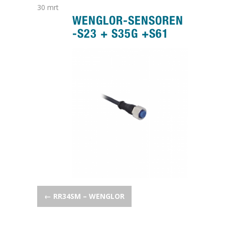
30
mrt
WENGLOR-SENSOREN
-S23 + S35G +S61
POST NAVIGATION
←
RR34SM – WENGLOR