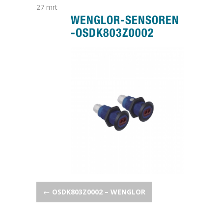
27
mrt
WENGLOR-SENSOREN
-OSDK803Z0002
POST NAVIGATION
←
OSDK803Z0002 – WENGLOR