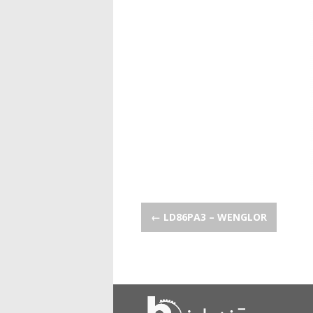
POST NAVIGATION
←
LD86PA3 – WENGLOR