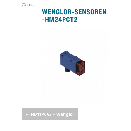
25
mrt
WENGLOR-SENSOREN
-HM24PCT2
POST NAVIGATION
←
HD11PCV3 – Wenglor