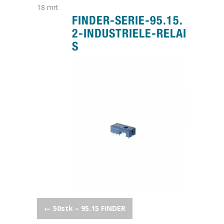
18
mrt
FINDER-SERIE-95.15.
2-INDUSTRIELE-RELAI
S
POST NAVIGATION
←
50stk – 95.15 FINDER