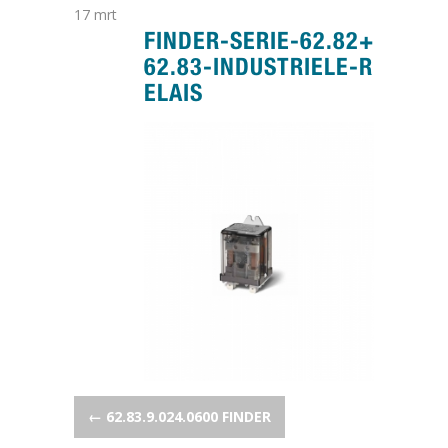
17
mrt
FINDER-SERIE-62.82+
62.83-INDUSTRIELE-R
ELAIS
POST NAVIGATION
←
62.83.9.024.0600 FINDER